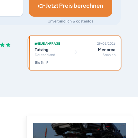
👉 Jetzt Preis berechnen
Unverbindlich & kostenlos
NEUE ANFRAGE
29/05/2026
Tutzing
Menorca
Deutschland
Spanien
Bis 5 m³