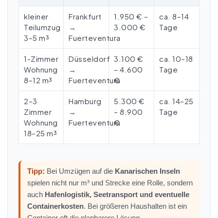
kleiner
Frankfurt
1.950 € –
ca. 8–14
Teilumzug
→
3.000 €
Tage
3–5 m³
Fuerteventura
1-Zimmer
Düsseldorf
3.100 €
ca. 10–18
Wohnung
→
– 4.600
Tage
8–12 m³
Fuerteventura
€
2–3
Hamburg
5.300 €
ca. 14–25
Zimmer
→
– 8.900
Tage
Wohnung
Fuerteventura
€
18–25 m³
Tipp:
Bei Umzügen auf die
Kanarischen Inseln
spielen nicht nur m³ und Strecke eine Rolle, sondern
auch
Hafenlogistik, Seetransport und eventuelle
Containerkosten
. Bei größeren Haushalten ist ein
Container oft die planbarere Lösung.