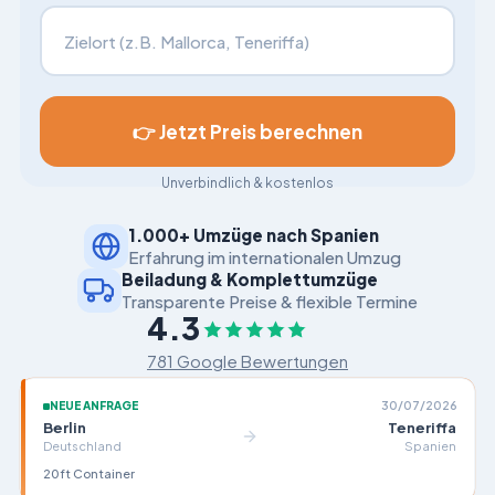
Ich ziehe um nach
👉 Jetzt Preis berechnen
Unverbindlich & kostenlos
1.000+ Umzüge nach Spanien
Erfahrung im internationalen Umzug
Beiladung & Komplettumzüge
Transparente Preise & flexible Termine
4.3
781 Google Bewertungen
NEUE ANFRAGE
30/07/2026
Berlin
Teneriffa
Deutschland
Spanien
20ft Container