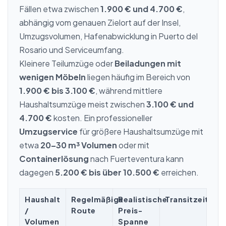
Fällen etwa zwischen
1.900 € und 4.700 €
,
abhängig vom genauen Zielort auf der Insel,
Umzugsvolumen, Hafenabwicklung in Puerto del
Rosario und Serviceumfang.
Kleinere Teilumzüge oder
Beiladungen mit
wenigen Möbeln
liegen häufig im Bereich von
1.900 € bis 3.100 €
, während mittlere
Haushaltsumzüge meist zwischen
3.100 € und
4.700 €
kosten. Ein professioneller
Umzugservice
für größere Haushaltsumzüge mit
etwa
20–30 m³ Volumen
oder mit
Containerlösung
nach Fuerteventura kann
dagegen
5.200 € bis über 10.500 €
erreichen.
Haushalt
Regelmäßige
Realistische
Transitzeit
/
Route
Preis-
Volumen
Spanne