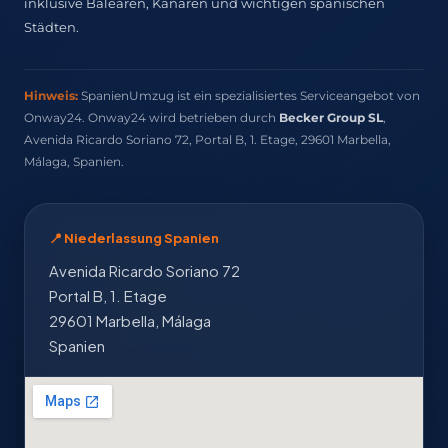
inklusive Balearen, Kanaren und wichtigen spanischen
Städten.
Hinweis:
SpanienUmzug ist ein spezialisiertes Serviceangebot von
Onway24. Onway24 wird betrieben durch
Becker Group SL
,
Avenida Ricardo Soriano 72, Portal B, 1. Etage, 29601 Marbella,
Málaga, Spanien.
📍 Niederlassung Spanien
Avenida Ricardo Soriano 72
Portal B, 1. Etage
29601 Marbella, Málaga
Spanien